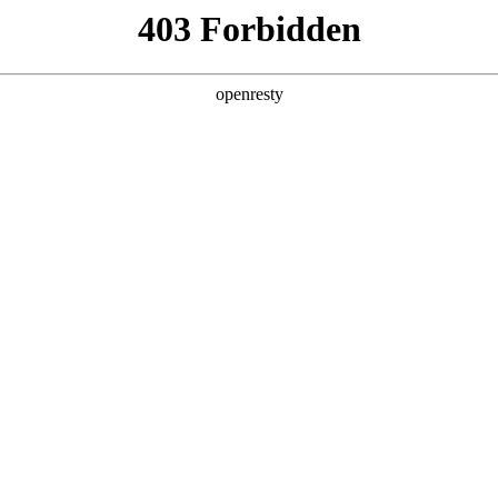
值，助力企业从效率优化跃向智能跃升，在数智浪潮中锚定进化方向。
皮书由888集团数码、德勤中国（Deloitte）与中国信息通信研究院（CAIC
，构建了从战略规划到技术落地的全周期指引体系，
提供系统性解决方案。
，而非站在模型演化的必经之路上，要即避免涉足可预见的、未来会被